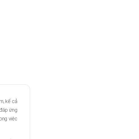
m, kể cả
 đáp ứng
rong việc