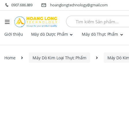
0907.686.889
hoanglongtechnology@gmail.com
Search
for:
Giới thiệu
Máy dò Dược Phẩm
Máy dò Thực Phẩm
Home
Máy Dò Kim Loại Thực Phẩm
Máy Dò Kim