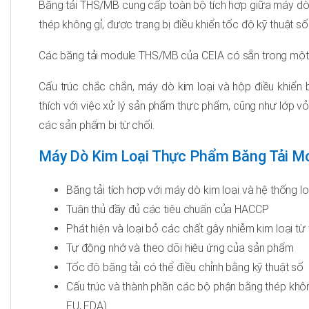
Băng tải THS/MB cung cấp toàn bộ tích hợp giữa máy dò 
thép không gỉ, được trang bị điều khiển tốc độ kỹ thuật s
Các băng tải module THS/MB của CEIA có sẵn trong một 
Cấu trúc chắc chắn, máy dò kim loại và hộp điều khiển
thích với việc xử lý sản phẩm thực phẩm, cũng như lớp vỏ
các sản phẩm bị từ chối.
Máy Dò Kim Loại Thực Phẩm Băng Tải 
Băng tải tích hợp với máy dò kim loại và hệ thống l
Tuân thủ đầy đủ các tiêu chuẩn của HACCP
Phát hiện và loại bỏ các chất gây nhiễm kim loại từ t
Tự động nhớ và theo dõi hiệu ứng của sản phẩm
Tốc độ băng tải có thể điều chỉnh bằng kỹ thuật số
Cấu trúc và thành phần các bộ phận bằng thép khôn
EU, FDA)