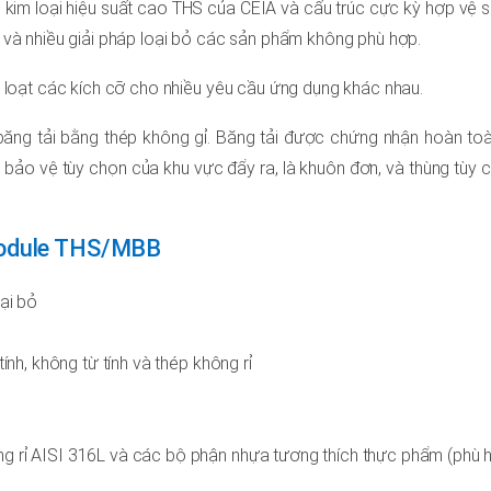
kim loại hiệu suất cao THS của CEIA và cấu trúc cực kỳ hợp vệ s
ố và nhiều giải pháp loại bỏ các sản phẩm không phù hợp.
loạt các kích cỡ cho nhiều yêu cầu ứng dụng khác nhau.
 băng tải bằng thép không gỉ. Băng tải được chứng nhận hoàn to
 bảo vệ tùy chọn của khu vực đẩy ra, là khuôn đơn, và thùng tùy 
Module THS/MBB
oại bỏ
ính, không từ tính và thép không rỉ
g rỉ AISI 316L và các bộ phận nhựa tương thích thực phẩm (phù 