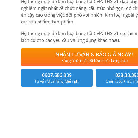
Hệ thống máy dò kim loại băng tải CEIA THS 21 đáp ứng
nghiêm ngặt nhất về chức năng, cấu trúc nhỏ gọn, độ ch
tin cậy cao trong việc đối phó với nhiễm kim loại ngoài
các sản phẩm thực phẩm.
Hệ thống máy dò kim loại băng tải CEIA THS 21 có sẵn m
kích cỡ cho các yêu cầu và ứng dụng khác nhau.
NHẬN TƯ VẤN & BÁO GIÁ NGAY !
Báo giá tốt nhất, Đi kèm Chất lượng cao
0907.686.889
028.38.39
Tư vấn Mua hàng Miễn phí
Chăm Sóc Khách hà