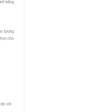
inh bằng
àn tương
chọn cho
hợp với